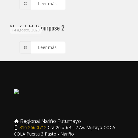
Leer más...
Marfak Multipurpose 2
14 agosto, 2023
Leer más...
Regional Nariño Putumayo
316 266 0712
Cra 26 # 6B - 2 Av. Mijitayo COCA
COLA Puerta 3 Pasto - Nariño