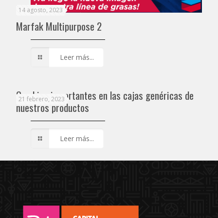
14 agosto, 2023
Marfak Multipurpose 2
Leer más...
Cambios importantes en las cajas genéricas de
21 febrero, 2023
nuestros productos
Leer más...