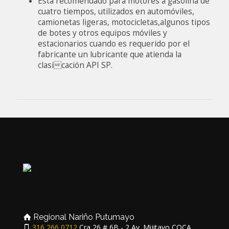
Está recomendado para motores a gasolina de
cuatro tiempos, utilizados en automóviles,
camionetas ligeras, motocicletas,algunos tipos
de botes y otros equipos móviles y
estacionarios cuando es requerido por el
fabricante un lubricante que atienda la
clasicación API SP.
Regional Nariño Putumayo
316 266 0712
Cra 26 # 6B - 2 Av. Mijitayo COCA