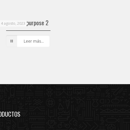
arfak Multipurpose 2
14 agosto, 2023
Leer más...
ODUCTOS