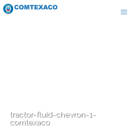
tractor-fluid-chevron-1-
comtexaco