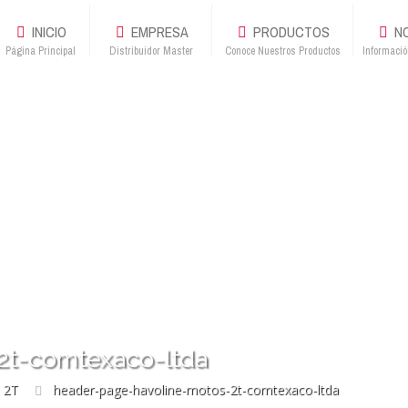
INICIO
EMPRESA
PRODUCTOS
NO
Página Principal
Distribuidor Master
Conoce Nuestros Productos
Informació
2t-comtexaco-ltda
 2T
header-page-havoline-motos-2t-comtexaco-ltda