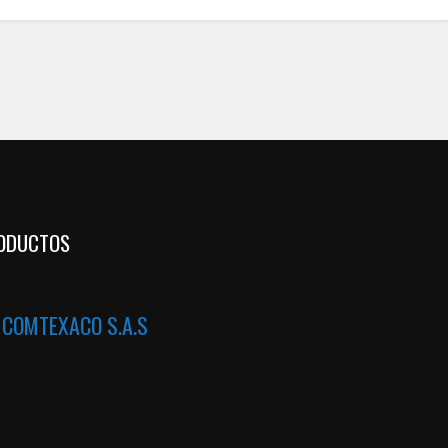
ODUCTOS
a
COMTEXACO S.A.S