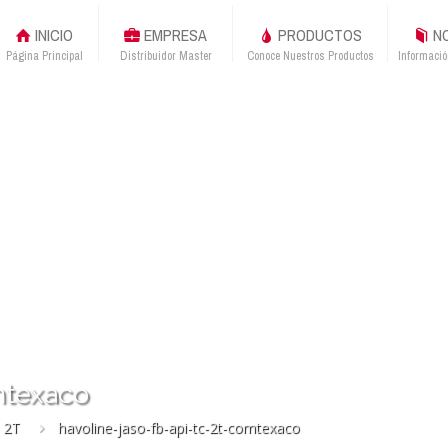
INICIO
EMPRESA
PRODUCTOS
NO
Página Principal
Distribuidor Master
Conoce Nuestros Productos
Informació
mtexaco
 2T
havoline-jaso-fb-api-tc-2t-comtexaco