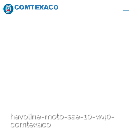
havoline-moto-sae-10-w40-
comtexaco