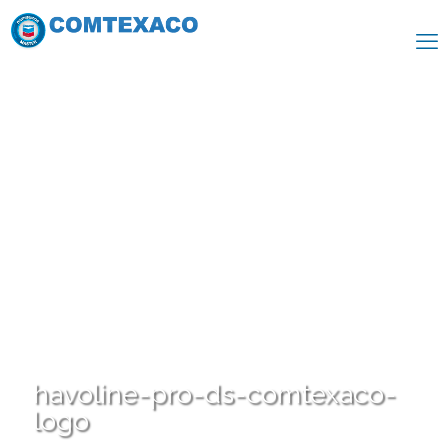
havoline-pro-ds-comtexaco-
logo