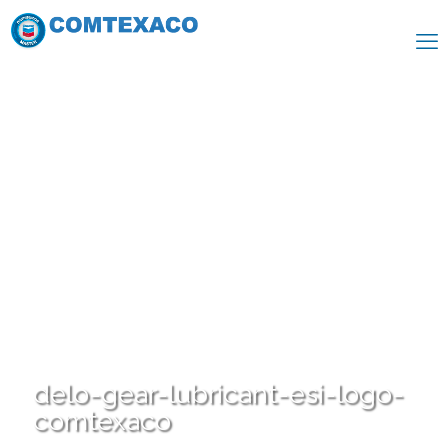
delo-gear-lubricant-esi-logo-
comtexaco