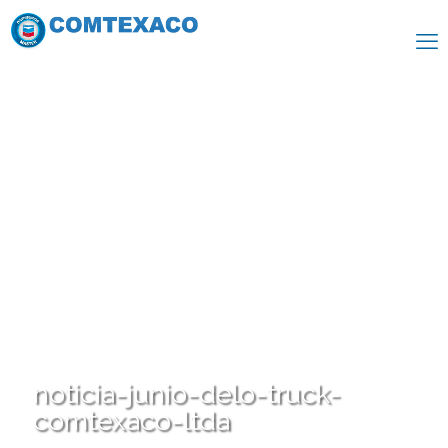
noticia-junio-delo-truck-
comtexaco-ltda