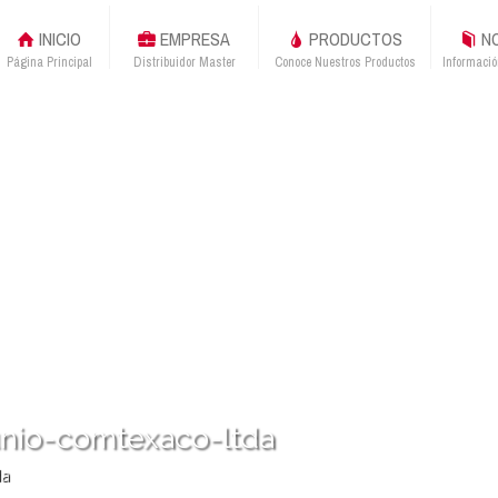
INICIO
EMPRESA
PRODUCTOS
NO
Página Principal
Distribuidor Master
Conoce Nuestros Productos
Informació
unio-comtexaco-ltda
da